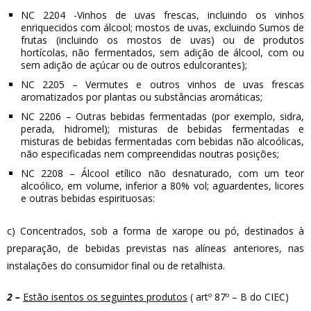
NC 2204 -Vinhos de uvas frescas, incluindo os vinhos
enriquecidos com álcool; mostos de uvas, excluindo Sumos de
frutas (incluindo os mostos de uvas) ou de produtos
hortícolas, não fermentados, sem adição de álcool, com ou
sem adição de açúcar ou de outros edulcorantes);
NC 2205 – Vermutes e outros vinhos de uvas frescas
aromatizados por plantas ou substâncias aromáticas;
NC 2206 – Outras bebidas fermentadas (por exemplo, sidra,
perada, hidromel); misturas de bebidas fermentadas e
misturas de bebidas fermentadas com bebidas não alcoólicas,
não especificadas nem compreendidas noutras posições;
NC 2208 – Álcool etílico não desnaturado, com um teor
alcoólico, em volume, inferior a 80% vol; aguardentes, licores
e outras bebidas espirituosas:
c) Concentrados, sob a forma de xarope ou pó, destinados à
preparação, de bebidas previstas nas alíneas anteriores, nas
instalações do consumidor final ou de retalhista.
2 –
Estão isentos os seguintes produtos
( artº 87º – B do CIEC)